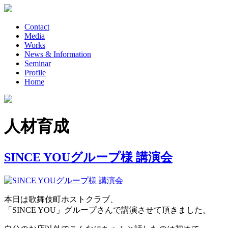
Contact
Media
Works
News & Information
Seminar
Profile
Home
人材育成
SINCE YOUグループ様 講演会
本日は歌舞伎町ホストクラブ、
「SINCE YOU」グループさんで講演させて頂きました。