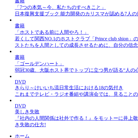
書籍
「7つの本気～今、私たちのすべきこと」
日本復興支援ブック 能力開発のカリスマが認める7人
書籍
「ホストである前に人間やろ！」
若くして関西NO.1のホストクラブ「Prince clu
ストたちを人間としての成長させるために、自分の信念
書籍
「ゴールデンハート」
弱冠30歳、大阪ホスト界でトップに立つ男が語る“人の心
DVD
きらり～けいいち流日常生活における18の気付き
これまでテレビ・ラジオ番組や講演会では、見ることの
DVD
美しき失敗
『社内の人間関係は社外で作る！』をモットーに井上敬
き失敗の仕方!
ホーム