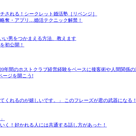
チされる！シークレット婚活塾［リベンジ］
略奪・アプリ…婚活テクニック解禁！
」がいい男をつかまえる方法、教えます
を初公開！
! 20年間のホストクラブ経営経験をベースに接客術や人間関係
ページを開こう!
てくれるのが嬉しいです。」 このフレーズが君の武器になる
」
いく！好かれる人には共通する話し方があった！