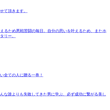
させて頂きます。
メージを変えるため悪戦苦闘の毎日。自分の思いを叶えるため、またホ
タリー。
い全ての人に贈る一巻！
んな誰よりも失敗してきた男に学ぶ、必ず成功に繋がる美し