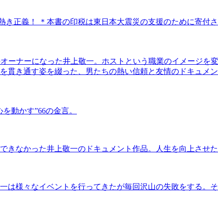
の熱き正義！ ＊本書の印税は東日本大震災の支援のために寄付
b shion」のオーナーになった井上敬一。ホストという職業のイ
を貫き通す姿を綴った、男たちの熱い信頼と友情のドキュメン
を動かす”66の金言。
できなかった井上敬一のドキュメント作品。人生を向上させた
一は様々なイベントを行ってきたが毎回沢山の失敗をする。そ