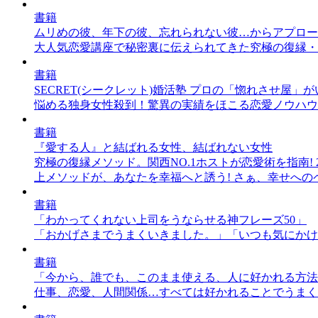
書籍
ムリめの彼、年下の彼、忘れられない彼…からアプロー
大人気恋愛講座で秘密裏に伝えられてきた究極の復縁・
書籍
SECRET(シークレット)婚活塾 プロの「惚れさせ屋
悩める独身女性殺到！驚異の実績をほこる恋愛ノウハウ
書籍
『愛する人』と結ばれる女性、結ばれない女性
究極の復縁メソッド。関西NO.1ホストが恋愛術を指南
上メソッドが、あなたを幸福へと誘う! さぁ、幸せへの
書籍
「わかってくれない上司をうならせる神フレーズ50」
「おかげさまでうまくいきました。」「いつも気にかけ
書籍
「今から、誰でも、このまま使える、人に好かれる方法
仕事、恋愛、人間関係…すべては好かれることでうまく