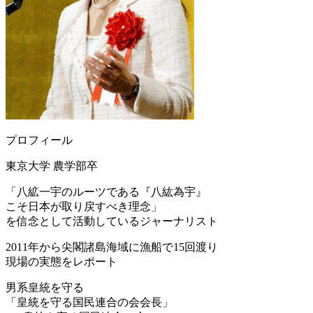
プロフィール
東京大学 農学部卒
「八絋一宇のルーツである『八紘為宇』
こそ日本が取り戻すべき理念」
を信念として活動しているジャーナリスト
2011年から尖閣諸島海域に漁船で15回渡り
現場の実態をレポート
男系皇統を守る
「皇統を守る国民連合の会会長」