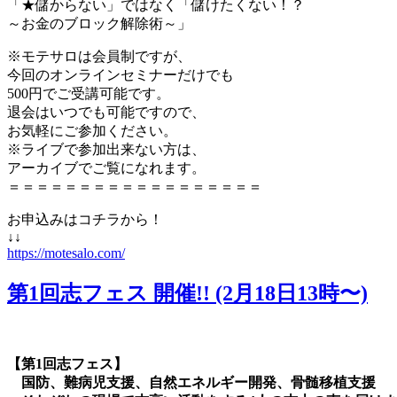
「★儲からない」ではなく「儲けたくない！？
～お金のブロック解除術～」
※モテサロは会員制ですが、
今回のオンラインセミナーだけでも
500円でご受講可能です。
退会はいつでも可能ですので、
お気軽にご参加ください。
※ライブで参加出来ない方は、
アーカイブでご覧になれます。
＝＝＝＝＝＝＝＝＝＝＝＝＝＝＝＝＝＝
お申込みはコチラから！
↓↓
https://motesalo.com/
第1回志フェス 開催!! (2月18日13時〜)
【第1回志フェス】
国防、難病児支援、自然エネルギー開発、骨髄移植支援