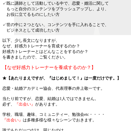
✓既に講師として活動している中で、恋愛・婚活に関して
もっと自分のコンテンツをブラッシュアップし、より、
お役に立てるものにしたい方
✓世の中に２つとない、コンテンツを手に入れることで、
ビジネスとして成功したい方
以下、少し長文になりますが、
なぜ、好感力トレーナーを育成するのか？
好感力トレーナーとはどんなことをするのか？
を書きましたので、ご覧ください。
【なぜ好感力トレーナーを養成するのか？】
★【あたりまえですが、『はじめまして！』は一度だけです。】
恋愛・結婚アカデミー協会、代表理事の井上敬一です。
当たり前ですが、恋愛、結婚は1人ではできません。
必ず、
『出会い』
があります。
学校、職場、趣味、コミュニティー、勉強会etc・・・・
『出会い』
は多種多様な様々なシーンでおきます。
誰でもただ一つだけ、同じなのは、