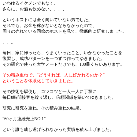
いわゆるイケメンでもなく、
さらに、お酒も飲めない、、、、
というホストには全く向いていない男でした。
それでも、お金を稼がないとならなかったので、
周りの売れている同僚のホストを見て、徹底的に研究しました。
。。。
毎日、家に帰ったら、うまくいったこと、いかなかったことを
復習し、成功パターンを一つずつ作ってゆきました。
その研究で使った大学ノートだけでも、100冊くらいあります。
その積み重ねで、“どうすれば、人に好かれるのか？”
ということを体系化してゆきました。
その技術を駆使し、コツコツと一人一人に丁寧に
毎日8時間接客を繰り返し、信頼関係を築いてゆきました。
研究に研究を重ね、その積み重ねの結果、
“60ヶ月連続売上NO.1”
という誰も成し遂げられなかった実績を積み上げました。