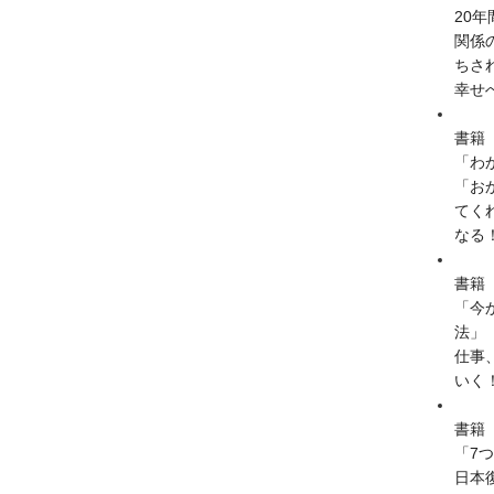
20
関係
ちさ
幸せ
書籍
「わ
「お
てく
なる
書籍
「今
法」
仕事
いく
書籍
「7
日本