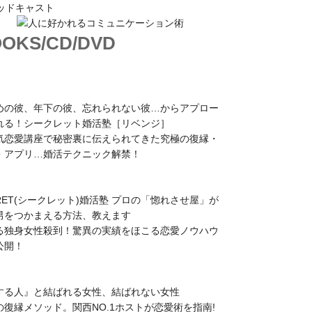
OKS/CD/DVD
めの彼、年下の彼、忘れられない彼…からアプロー
れる！シークレット婚活塾［リベンジ］
気恋愛講座で秘密裏に伝えられてきた究極の復縁・
・アプリ…婚活テクニック解禁！
CRET(シークレット)婚活塾 プロの「惚れさせ屋」が
男をつかまえる方法、教えます
る独身女性殺到！驚異の実績をほこる恋愛ノウハウ
公開！
する人』と結ばれる女性、結ばれない女性
の復縁メソッド。関西NO.1ホストが恋愛術を指南!