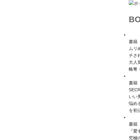
BO
書籍
ムリ
チさ
大人
略奪
書籍
SE
いい
悩め
を初
書籍
『愛
究極