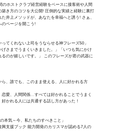
年間のホストクラブ経営経験をベースに接客術や人間
の築き方のコツを大公開! 圧倒的な実績と経験に裏打
れた井上メソッドが、あなたを幸福へと誘う! さぁ、
へのページを開こう!
かってくれない上司をうならせる神フレーズ50」
かげさまでうまくいきました。」「いつも気にかけ
れるのが嬉しいです。」 このフレーズが君の武器に
！
から、誰でも、このまま使える、人に好かれる方
、恋愛、人間関係…すべては好かれることでうまく
！好かれる人には共通する話し方があった！
つの本気～今、私たちのすべきこと」
復興支援ブック 能力開発のカリスマが認める7人の