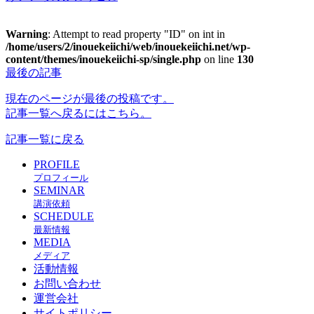
Warning
: Attempt to read property "ID" on int in
/home/users/2/inouekeiichi/web/inouekeiichi.net/wp-
content/themes/inouekeiichi-sp/single.php
on line
130
最後の記事
現在のページが最後の投稿です。
記事一覧へ戻るにはこちら。
記事一覧に戻る
PROFILE
プロフィール
SEMINAR
講演依頼
SCHEDULE
最新情報
MEDIA
メディア
活動情報
お問い合わせ
運営会社
サイトポリシー