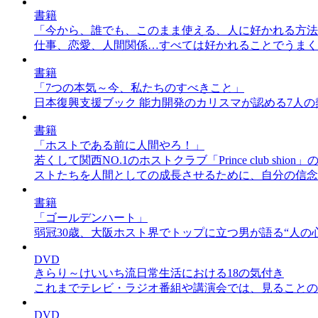
書籍
「今から、誰でも、このまま使える、人に好かれる方法
仕事、恋愛、人間関係…すべては好かれることでうまく
書籍
「7つの本気～今、私たちのすべきこと」
日本復興支援ブック 能力開発のカリスマが認める7人
書籍
「ホストである前に人間やろ！」
若くして関西NO.1のホストクラブ「Prince clu
ストたちを人間としての成長させるために、自分の信念
書籍
「ゴールデンハート」
弱冠30歳、大阪ホスト界でトップに立つ男が語る“人の心
DVD
きらり～けいいち流日常生活における18の気付き
これまでテレビ・ラジオ番組や講演会では、見ることの
DVD