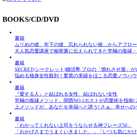
BOOKS/CD/DVD
書籍
ムリめの彼、年下の彼、忘れられない彼…からアプロー
大人気恋愛講座で秘密裏に伝えられてきた究極の復縁・
書籍
SECRET(シークレット)婚活塾 プロの「惚れさせ屋
悩める独身女性殺到！驚異の実績をほこる恋愛ノウハウ
書籍
『愛する人』と結ばれる女性、結ばれない女性
究極の復縁メソッド。関西NO.1ホストが恋愛術を指南
上メソッドが、あなたを幸福へと誘う! さぁ、幸せへの
書籍
「わかってくれない上司をうならせる神フレーズ50」
「おかげさまでうまくいきました。」「いつも気にかけ