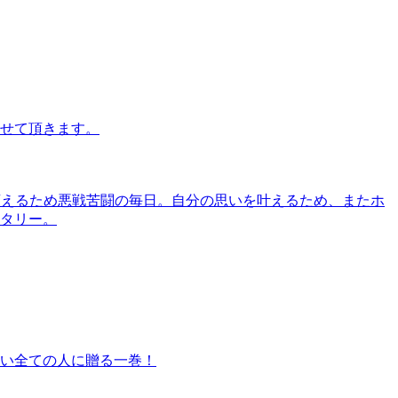
させて頂きます。
メージを変えるため悪戦苦闘の毎日。自分の思いを叶えるため、またホ
タリー。
い全ての人に贈る一巻！