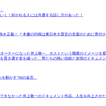
」
いく！好かれる人には共通する話し方があった！
の熱き正義！ ＊本書の印税は東日本大震災の支援のために寄付
b shion」のオーナーになった井上敬一。ホストという職業のイ
を貫き通す姿を綴った、男たちの熱い信頼と友情のドキュメン
を動かす”66の金言。
できなかった井上敬一のドキュメント作品。人生を向上させた