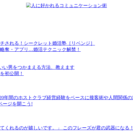
チされる！シークレット婚活塾［リベンジ］
略奪・アプリ…婚活テクニック解禁！
」がいい男をつかまえる方法、教えます
を初公開！
! 20年間のホストクラブ経営経験をベースに接客術や人間関係
ページを開こう!
てくれるのが嬉しいです。」 このフレーズが君の武器になる